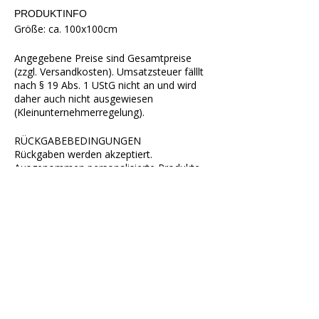
PRODUKTINFO
Größe: ca. 100x100cm
Angegebene Preise sind Gesamtpreise
(zzgl. Versandkosten). Umsatzsteuer fälllt
nach § 19 Abs. 1 UStG nicht an und wird
daher auch nicht ausgewiesen
(Kleinunternehmerregelung).
RÜCKGABEBEDINGUNGEN
Rückgaben werden akzeptiert.
Ausgenommen personalisierte Produkte.
VERSAND
€ 4,50 nach Österreich
Abholung in Friedberg möglich!
INFOS ZUR BESTELLUNG
Die Bestellung ist per Mail, telefonisch
oder per Messenger möglich.
Per Mail bestellen