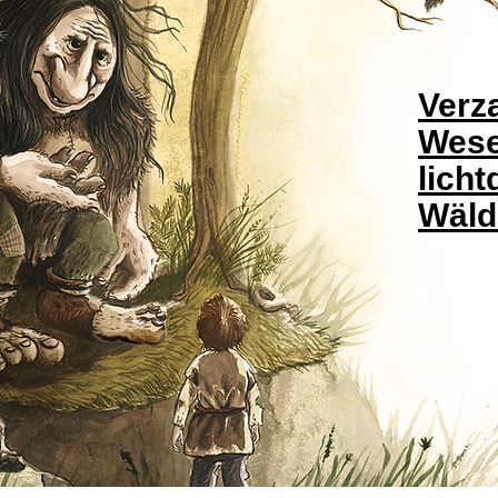
Verz
Wese
licht
Wäld