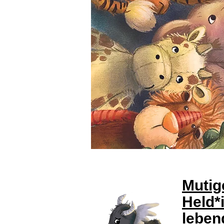
Mutig
Held*
leben