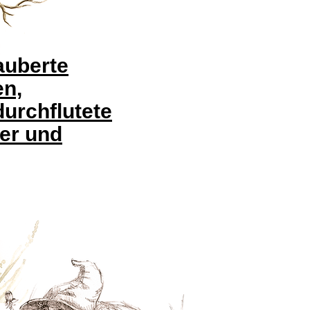
auberte
n,
durchflutete
er und