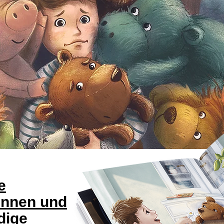
e
innen und
dige